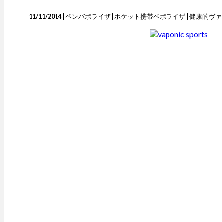
11/11/2014
|
ペンバポライザ
|
ポケット携帯ベポライザ
|
健康的ヴ