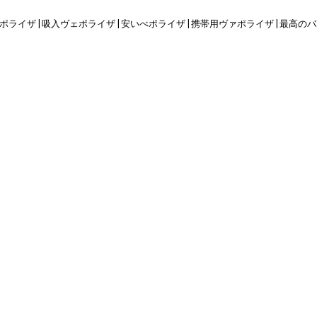
ァポライザ
|
吸入ヴェポライザ
|
安いべポライザ
|
携帯用ヴァポライザ
|
最高のバ